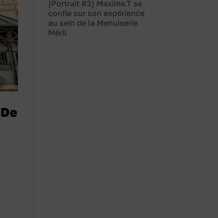
[Portrait #3] Maxime.T se
confie sur son expérience
au sein de la Menuiserie
Méril
 De
c