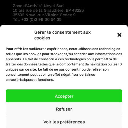
Zone d’Activité Noyal Sud
10 bis rue de la Giraudière, BP 43226
35532 Noyal-sur-Vilaine Cedex 9
Tél.
+33 (0)2 99 00 54 35
Gérer le consentement aux
professionnels
l’entreprise
cookies
particuliers
recrutement
Pour offrir les meilleures expériences, nous utilisons des technologies
telles que les cookies pour stocker et/ou accéder aux informations des
architectes
actualités
appareils. Le fait de consentir à ces technologies nous permettra de
traiter des données telles que le comportement de navigation ou les ID
uniques sur ce site. Le fait de ne pas consentir ou de retirer son
© 2023. All rights reserved.
consentement peut avoir un effet négatif sur certaines
Privacy Policy
caractéristiques et fonctions.
Mentions légales
Accepter
Création site internet :
Bicom
Copyright Menuiserie Méril
All Rights Reserved
Refuser
Voir les préférences