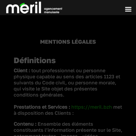
MENTIONS LÉGALES
Définitions
Client :
tout professionnel ou personne
physique capable au sens des articles 1123 et
suivants du Code civil, ou personne morale,
qui visite le Site objet des présentes
conditions générales.
Prestations et Services :
https://meril.bzh
met
à disposition des Clients :
Contenu :
Ensemble des éléments
constituants l’information présente sur le Site,