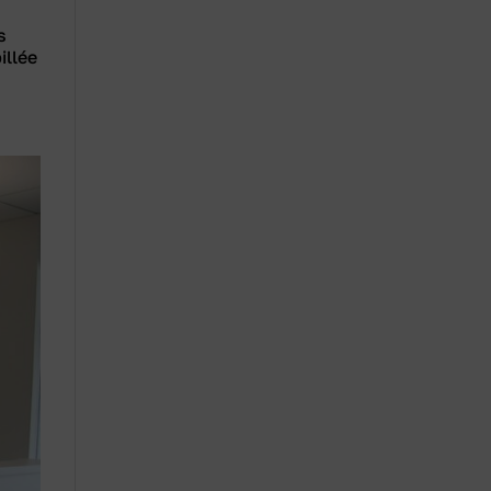
s
illée