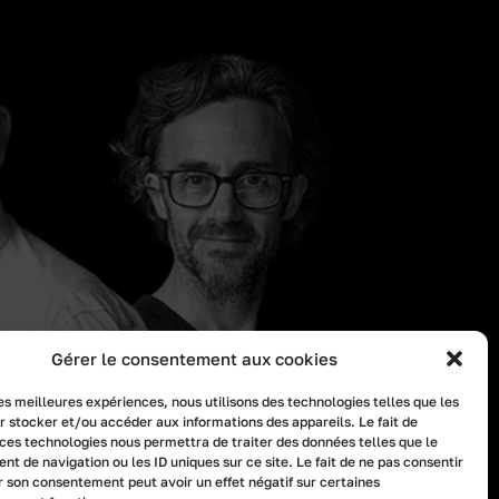
Gérer le consentement aux cookies
les meilleures expériences, nous utilisons des technologies telles que les
r stocker et/ou accéder aux informations des appareils. Le fait de
 ces technologies nous permettra de traiter des données telles que le
t de navigation ou les ID uniques sur ce site. Le fait de ne pas consentir
er son consentement peut avoir un effet négatif sur certaines