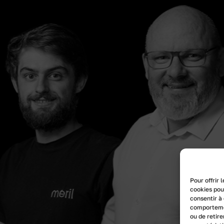
Pour offrir 
cookies pou
consentir à
comportemen
ou de retir