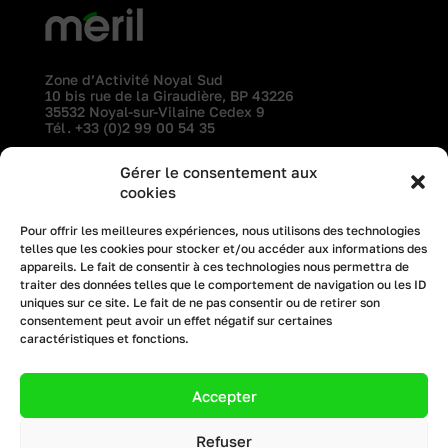
Zone d’Activité Noyal Sud
10 bis rue de la Giraudière, BP 43226
35532 Noyal-sur-Vilaine Cedex 9
Tél.
+33 (0)2 99 00 54 35
Gérer le consentement aux
professionnels
l’entreprise
cookies
particuliers
recrutement
Pour offrir les meilleures expériences, nous utilisons des technologies
telles que les cookies pour stocker et/ou accéder aux informations des
architectes
actualités
appareils. Le fait de consentir à ces technologies nous permettra de
traiter des données telles que le comportement de navigation ou les ID
uniques sur ce site. Le fait de ne pas consentir ou de retirer son
© 2023. All rights reserved.
consentement peut avoir un effet négatif sur certaines
Privacy Policy
caractéristiques et fonctions.
Mentions légales
Accepter
Création site internet :
Bicom
Copyright Menuiserie Méril
All Rights Reserved
Refuser