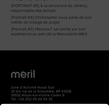
[PORTRAIT #5] À la rencontre de Jérémy,
responsable des achats
[Portrait #4] Christopher nous parle de son
métier de chargé de projet
[Portrait #3] Maxime.T se confie sur son
expérience au sein de la Menuiserie Méril
Zone d’Activité Noyal Sud
10 bis rue de la Giraudière, BP 43226
35532 Noyal-sur-Vilaine Cedex 9
Tél.
+33 (0)2 99 00 54 35