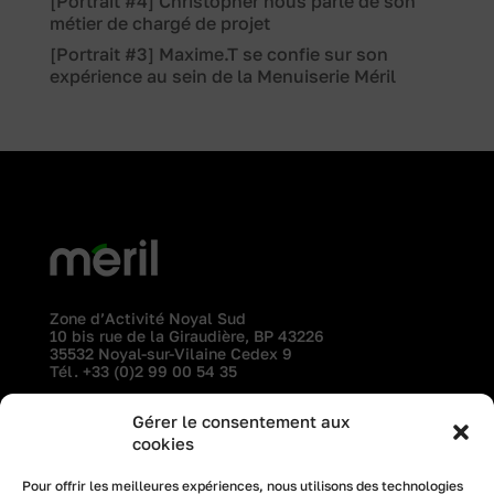
[Portrait #4] Christopher nous parle de son
métier de chargé de projet
[Portrait #3] Maxime.T se confie sur son
expérience au sein de la Menuiserie Méril
Zone d’Activité Noyal Sud
10 bis rue de la Giraudière, BP 43226
35532 Noyal-sur-Vilaine Cedex 9
Tél.
+33 (0)2 99 00 54 35
Gérer le consentement aux
professionnels
l’entreprise
cookies
particuliers
recrutement
Pour offrir les meilleures expériences, nous utilisons des technologies