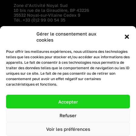
Zone d’Activité Noyal Sud
10 bis rue de la Giraudière, BP 43226
35532 Noyal-sur-Vilaine Cedex 9
Tél.
+33 (0)2 99 00 54 35
Gérer le consentement aux
professionnels
l’entreprise
cookies
particuliers
recrutement
Pour offrir les meilleures expériences, nous utilisons des technologies
telles que les cookies pour stocker et/ou accéder aux informations des
architectes
actualités
appareils. Le fait de consentir à ces technologies nous permettra de
traiter des données telles que le comportement de navigation ou les ID
uniques sur ce site. Le fait de ne pas consentir ou de retirer son
© 2023. All rights reserved.
consentement peut avoir un effet négatif sur certaines
Privacy Policy
caractéristiques et fonctions.
Mentions légales
Accepter
Création site internet :
Bicom
Copyright Menuiserie Méril
All Rights Reserved
Refuser
Voir les préférences